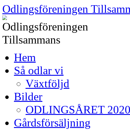
Skip
Odlingsföreningen Tillsam
to
content
Hem
Så odlar vi
Växtföljd
Bilder
ODLINGSÅRET 202
Gårdsförsäljning