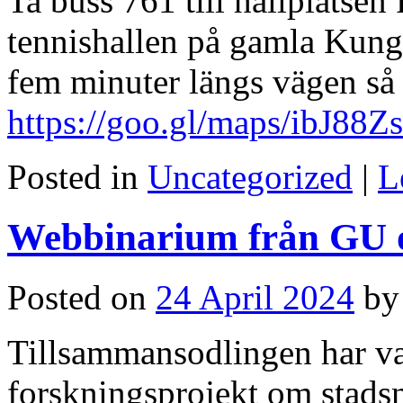
Ta buss 761 till hållplatsen 
tennishallen på gamla Kun
fem minuter längs vägen så h
https://goo.gl/maps/ibJ8
Posted in
Uncategorized
|
L
Webbinarium från GU o
Posted on
24 April 2024
by
Tillsammansodlingen har var
forskningsprojekt om stadsnä