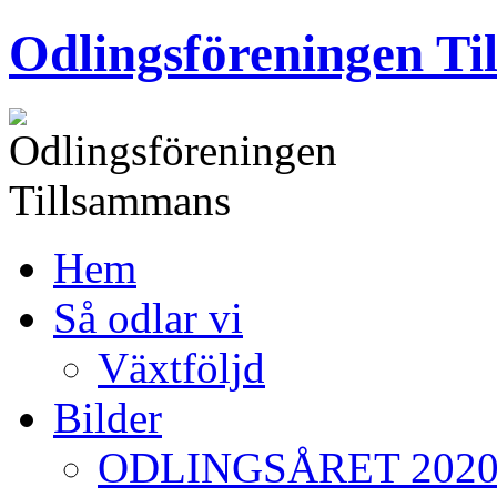
Skip
Odlingsföreningen T
to
content
Hem
Så odlar vi
Växtföljd
Bilder
ODLINGSÅRET 202