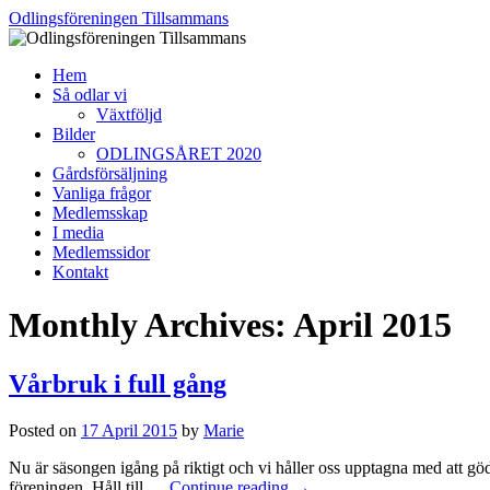
Skip
Odlingsföreningen Tillsammans
to
content
Hem
Så odlar vi
Växtföljd
Bilder
ODLINGSÅRET 2020
Gårdsförsäljning
Vanliga frågor
Medlemsskap
I media
Medlemssidor
Kontakt
Monthly Archives:
April 2015
Vårbruk i full gång
Posted on
17 April 2015
by
Marie
Nu är säsongen igång på riktigt och vi håller oss upptagna med att göd
föreningen. Håll till …
Continue reading
→