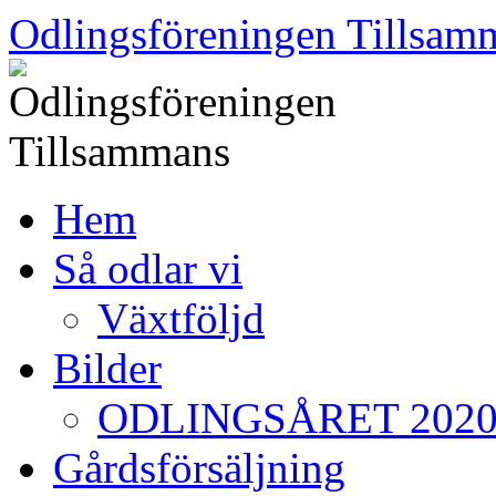
Skip
Odlingsföreningen Tillsam
to
content
Hem
Så odlar vi
Växtföljd
Bilder
ODLINGSÅRET 202
Gårdsförsäljning