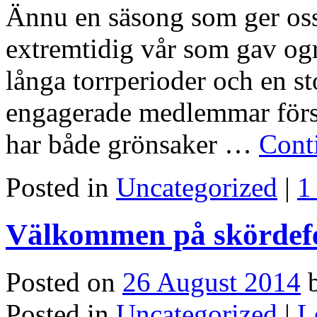
Ännu en säsong som ger oss
extremtidig vår som gav og
långa torrperioder och en st
engagerade medlemmar försv
har både grönsaker …
Cont
Posted in
Uncategorized
|
1
Välkommen på skördefe
Posted on
26 August 2014
Posted in
Uncategorized
|
L