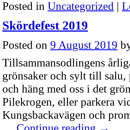
Posted in
Uncategorized
|
L
Skördefest 2019
Posted on
9 August 2019
b
Tillsammansodlingens årliga
grönsaker och sylt till sal
och häng med oss i det gröna
Pilekrogen, eller parkera vi
Kungsbackavägen och prome
…
Continue reading
→