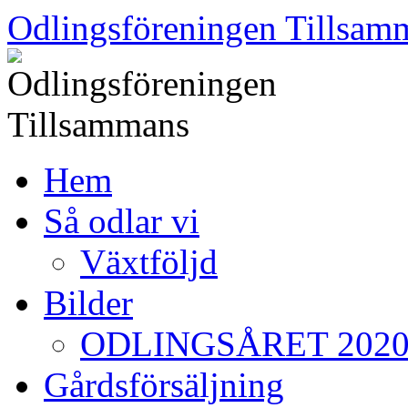
Skip
Odlingsföreningen Tillsam
to
content
Hem
Så odlar vi
Växtföljd
Bilder
ODLINGSÅRET 202
Gårdsförsäljning