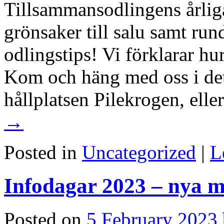
Tillsammansodlingens årliga
grönsaker till salu samt run
odlingstips! Vi förklarar hu
Kom och häng med oss i det 
hållplatsen Pilekrogen, ell
→
Posted in
Uncategorized
|
L
Infodagar 2023 – nya
Posted on
5 February 2023