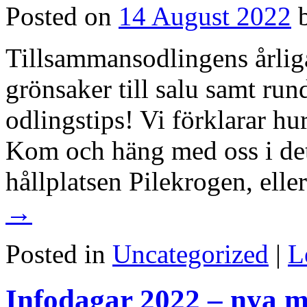
Posted on
14 August 2022
Tillsammansodlingens årliga
grönsaker till salu samt run
odlingstips! Vi förklarar hu
Kom och häng med oss i det 
hållplatsen Pilekrogen, ell
→
Posted in
Uncategorized
|
L
Infodagar 2022 – nya