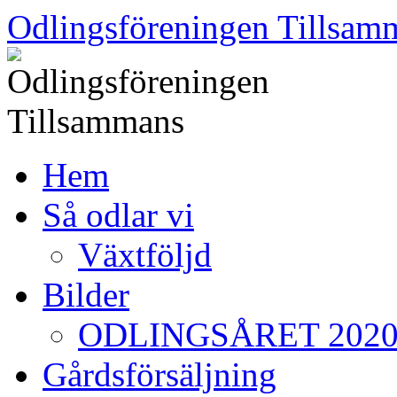
Skip
Odlingsföreningen Tillsam
to
content
Hem
Så odlar vi
Växtföljd
Bilder
ODLINGSÅRET 202
Gårdsförsäljning