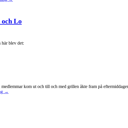
 och Lo
tsdagen. Så här blev det:
edlemmar kom ut och till och med grillen åkte fram på eftermiddagen. 
ng
→