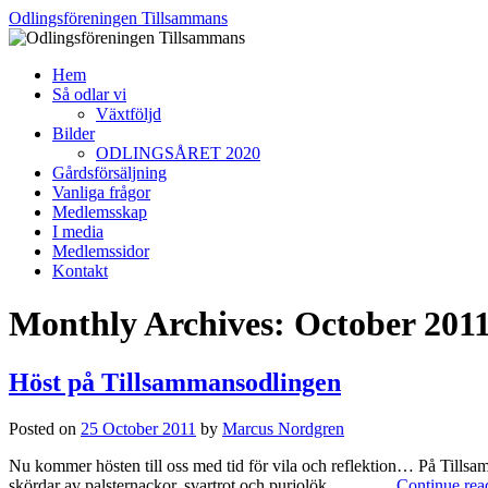
Skip
Odlingsföreningen Tillsammans
to
content
Hem
Så odlar vi
Växtföljd
Bilder
ODLINGSÅRET 2020
Gårdsförsäljning
Vanliga frågor
Medlemsskap
I media
Medlemssidor
Kontakt
Monthly Archives:
October 201
Höst på Tillsammansodlingen
Posted on
25 October 2011
by
Marcus Nordgren
Nu kommer hösten till oss med tid för vila och reflektion… På Tills
skördar av palsternackor, svartrot och purjolök… …
Continue re