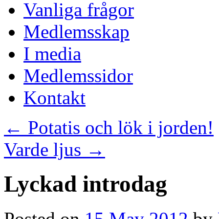
Vanliga frågor
Medlemsskap
I media
Medlemssidor
Kontakt
←
Potatis och lök i jorden!
Varde ljus
→
Lyckad introdag
Posted on
15 May 2012
by