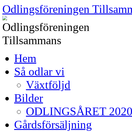
Skip
Odlingsföreningen Tillsam
to
content
Hem
Så odlar vi
Växtföljd
Bilder
ODLINGSÅRET 202
Gårdsförsäljning