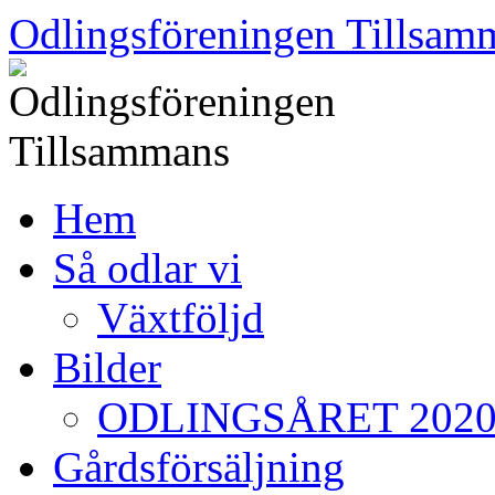
Skip
Odlingsföreningen Tillsam
to
content
Hem
Så odlar vi
Växtföljd
Bilder
ODLINGSÅRET 202
Gårdsförsäljning