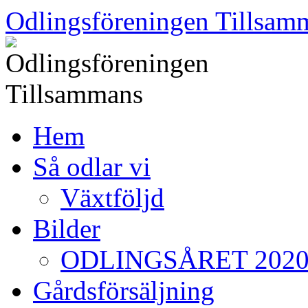
Skip
Odlingsföreningen Tillsam
to
content
Hem
Så odlar vi
Växtföljd
Bilder
ODLINGSÅRET 202
Gårdsförsäljning