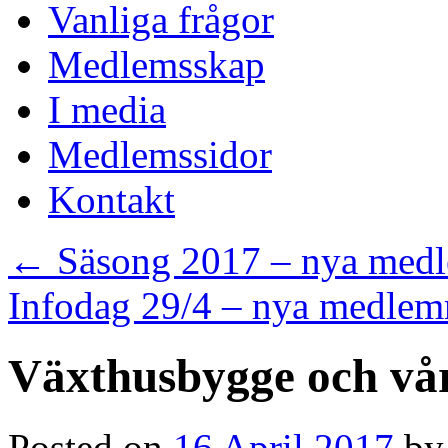
Vanliga frågor
Medlemsskap
I media
Medlemssidor
Kontakt
←
Säsong 2017 – nya med
Infodag 29/4 – nya medl
Växthusbygge och vå
Posted on
16 April 2017
by