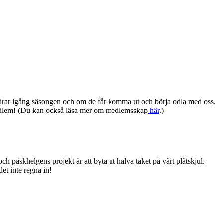
 vi drar igång säsongen och om de får komma ut och börja odla med oss.
 medlem! (Du kan också läsa mer om medlemsskap
här
.)
 påskhelgens projekt är att byta ut halva taket på vårt plåtskjul.
et inte regna in!