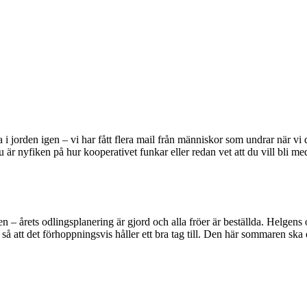
va i jorden igen – vi har fått flera mail från människor som undrar när
är nyfiken på hur kooperativet funkar eller redan vet att du vill bli
rets odlingsplanering är gjord och alla fröer är beställda. Helgens och
å att det förhoppningsvis håller ett bra tag till. Den här sommaren ska d