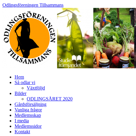
Skip
Odlingsföreningen Tillsammans
to
content
Hem
Så odlar vi
Växtföljd
Bilder
ODLINGSÅRET 2020
Gårdsförsäljning
Vanliga frågor
Medlemsskap
I media
Medlemssidor
Kontakt