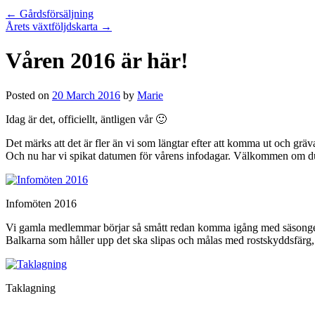
←
Gårdsförsäljning
Årets växtföljdskarta
→
Våren 2016 är här!
Posted on
20 March 2016
by
Marie
Idag är det, officiellt, äntligen vår 🙂
Det märks att det är fler än vi som längtar efter att komma ut och grä
Och nu har vi spikat datumen för vårens infodagar. Välkommen om du 
Infomöten 2016
Vi gamla medlemmar börjar så smått redan komma igång med säsongen – å
Balkarna som håller upp det ska slipas och målas med rostskyddsfärg, s
Taklagning