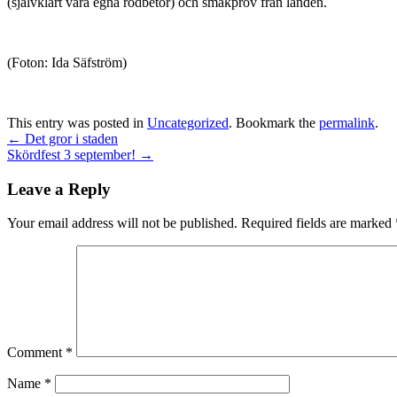
(självklart våra egna rödbetor) och smakprov från landen.
(Foton: Ida Säfström)
This entry was posted in
Uncategorized
. Bookmark the
permalink
.
←
Det gror i staden
Skördfest 3 september!
→
Leave a Reply
Your email address will not be published.
Required fields are marked
Comment
*
Name
*