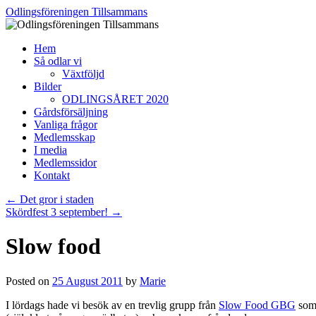
Skip
Odlingsföreningen Tillsammans
to
content
Hem
Så odlar vi
Växtföljd
Bilder
ODLINGSÅRET 2020
Gårdsförsäljning
Vanliga frågor
Medlemsskap
I media
Medlemssidor
Kontakt
←
Det gror i staden
Skördfest 3 september!
→
Slow food
Posted on
25 August 2011
by
Marie
I lördags hade vi besök av en trevlig grupp från
Slow Food GBG
som 