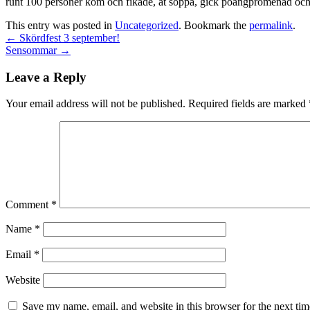
runt 100 personer kom och fikade, åt soppa, gick poängpromenad och /
This entry was posted in
Uncategorized
. Bookmark the
permalink
.
←
Skördfest 3 september!
Sensommar
→
Leave a Reply
Your email address will not be published.
Required fields are marked
Comment
*
Name
*
Email
*
Website
Save my name, email, and website in this browser for the next ti