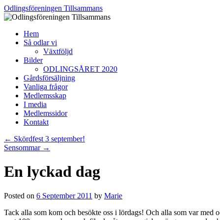
Skip
Odlingsföreningen Tillsammans
to
content
Hem
Så odlar vi
Växtföljd
Bilder
ODLINGSÅRET 2020
Gårdsförsäljning
Vanliga frågor
Medlemsskap
I media
Medlemssidor
Kontakt
←
Skördfest 3 september!
Sensommar
→
En lyckad dag
Posted on
6 September 2011
by
Marie
Tack alla som kom och besökte oss i lördags! Och alla som var med och 