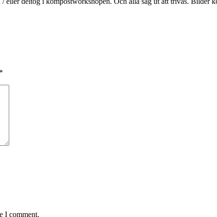
 eller deltog i kompostworkshopen. Och alla såg ut att trivas. Bilder 
*
me I comment.