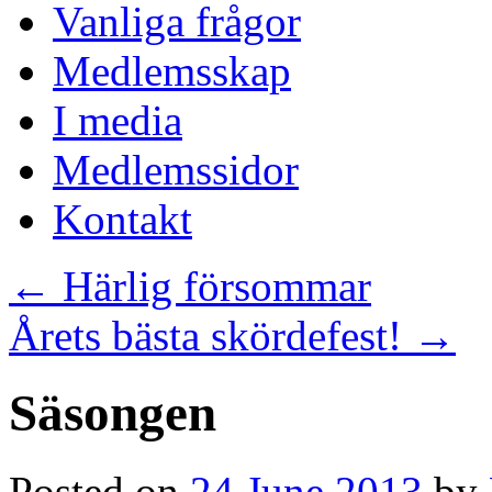
Vanliga frågor
Medlemsskap
I media
Medlemssidor
Kontakt
←
Härlig försommar
Årets bästa skördefest!
→
Säsongen
Posted on
24 June 2013
by