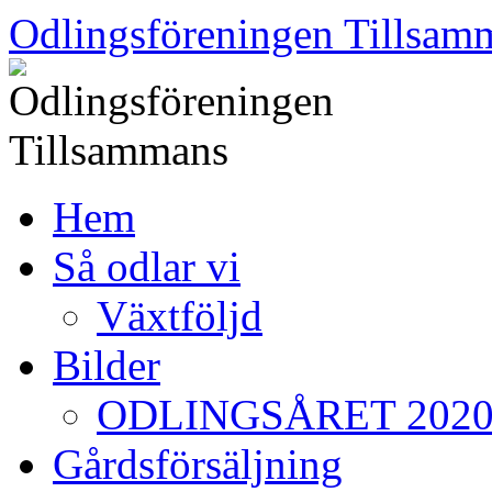
Skip
Odlingsföreningen Tillsam
to
content
Hem
Så odlar vi
Växtföljd
Bilder
ODLINGSÅRET 202
Gårdsförsäljning