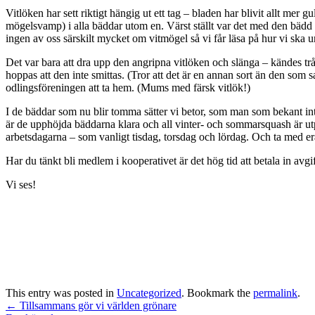
Vitlöken har sett riktigt hängig ut ett tag – bladen har blivit allt mer g
mögelsvamp) i alla bäddar utom en. Värst ställt var det med den bädd vi 
ingen av oss särskilt mycket om vitmögel så vi får läsa på hur vi ska u
Det var bara att dra upp den angripna vitlöken och slänga – kändes tråk
hoppas att den inte smittas. (Tror att det är en annan sort än den som
odlingsföreningen att ta hem. (Mums med färsk vitlök!)
I de bäddar som nu blir tomma sätter vi betor, som man som bekant inte 
är de upphöjda bäddarna klara och all vinter- och sommarsquash är utpl
arbetsdagarna – som vanligt tisdag, torsdag och lördag. Och ta med er
Har du tänkt bli medlem i kooperativet är det hög tid att betala in avgi
Vi ses!
This entry was posted in
Uncategorized
. Bookmark the
permalink
.
←
Tillsammans gör vi världen grönare