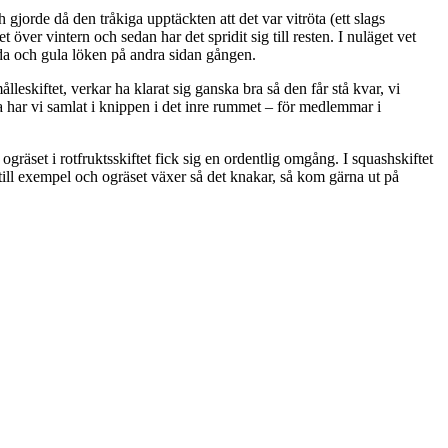
ch gjorde då den tråkiga upptäckten att det var vitröta (ett slags
över vintern och sedan har det spridit sig till resten. I nuläget vet
röda och gula löken på andra sidan gången.
leskiftet, verkar ha klarat sig ganska bra så den får stå kvar, vi
na har vi samlat i knippen i det inre rummet – för medlemmar i
gräset i rotfruktsskiftet fick sig en ordentlig omgång. I squashskiftet
 till exempel och ogräset växer så det knakar, så kom gärna ut på