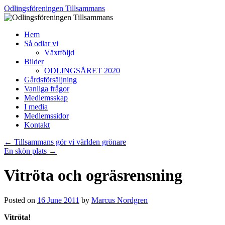
Skip
Odlingsföreningen Tillsammans
to
content
Hem
Så odlar vi
Växtföljd
Bilder
ODLINGSÅRET 2020
Gårdsförsäljning
Vanliga frågor
Medlemsskap
I media
Medlemssidor
Kontakt
←
Tillsammans gör vi världen grönare
En skön plats
→
Vitröta och ogräsrensning
Posted on
16 June 2011
by
Marcus Nordgren
Vitröta!