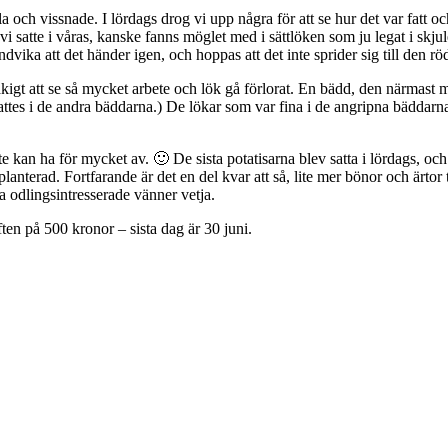
ula och vissnade. I lördags drog vi upp några för att se hur det var fatt o
satte i våras, kanske fanns möglet med i sättlöken som ju legat i skjulet 
ndvika att det händer igen, och hoppas att det inte sprider sig till den 
igt att se så mycket arbete och lök gå förlorat. En bädd, den närmast mål
 sattes i de andra bäddarna.) De lökar som var fina i de angripna bäddar
kan ha för mycket av. 🙂 De sista potatisarna blev satta i lördags, och o
anterad. Fortfarande är det en del kvar att så, lite mer bönor och ärtor
a odlingsintresserade vänner vetja.
ften på 500 kronor – sista dag är 30 juni.